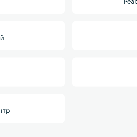
Реа
ей
нтр