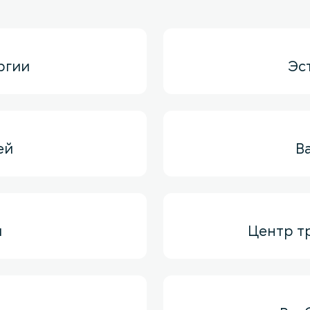
ргии
Эс
ей
В
й
Центр т