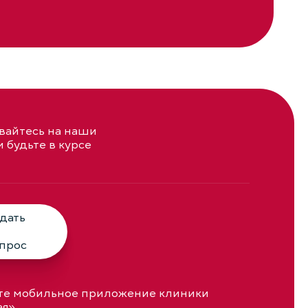
айтесь на наши
и будьте в курсе
дать
прос
те мобильное приложение клиники
ая»