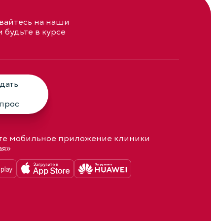
айтесь на наши
и будьте в курсе
дать
прос
те мобильное приложение клиники
ая»