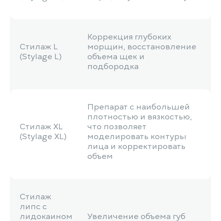
Коррекция глубоких
Стилаж L
морщин, восстановление
(Stylage L)
объема щек и
подбородка
Препарат с наибольшей
плотностью и вязкостью,
Стилаж XL
что позволяет
(Stylage XL)
моделировать контуры
лица и корректировать
объем
Стилаж
липс с
лидокаином
Увеличение объема губ