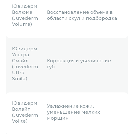
Ювидерм
Волюма
Восстановление объема в
(Juvederm
области скул и подбородка
Voluma)
Ювидерм
Ультра
Смайл
Коррекция и увеличение
(Juvederm
губ
Ultra
Smile)
Ювидерм
Увлажнение кожи,
Волайт
уменьшение мелких
(Juvederm
морщин
Volite)