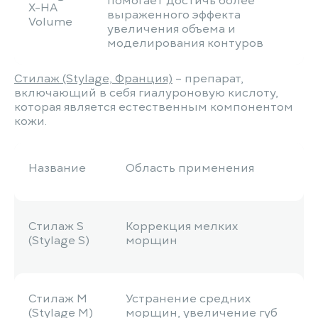
помогает достичь более
Х-HA
выраженного эффекта
Volume
увеличения объема и
моделирования контуров
Стилаж (Stylage, Франция)
– препарат,
включающий в себя гиалуроновую кислоту,
которая является естественным компонентом
кожи.
Название
Область применения
Стилаж S
Коррекция мелких
(Stylage S)
морщин
Стилаж М
Устранение средних
(Stylage М)
морщин, увеличение губ