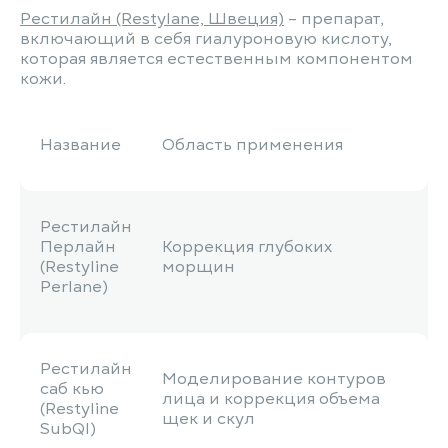
Рестилайн (Restylаne, Швеция)
– препарат,
включающий в себя гиалуроновую кислоту,
которая является естественным компонентом
кожи.
Название
Область применения
Рестилайн
Перлайн
Коррекция глубоких
(Restyline
морщин
Perlane)
Рестилайн
Моделирование контуров
саб кью
лица и коррекция объема
(Restyline
щек и скул
SubQl)