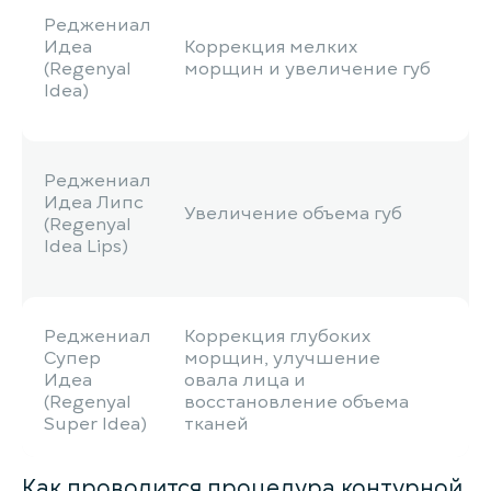
Реджениал
Идеа
Коррекция мелких
(Regenyal
морщин и увеличение губ
Idea)
Реджениал
Идеа Липс
Увеличение объема губ
(Regenyal
Idea Lips)
Реджениал
Коррекция глубоких
Супер
морщин, улучшение
Идеа
овала лица и
(Regenyal
восстановление объема
Super Idea)
тканей
Как проводится процедура контурной