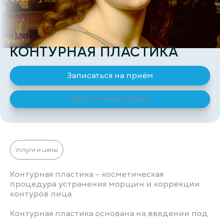
КОНТУРНАЯ ПЛАСТИКА
Записаться на приём
Войти в личный кабинет
Услуги и цены
Контурная пластика – косметическая
процедура устранения морщин и коррекции
контуров лица.
Контурная пластика основана на введении под