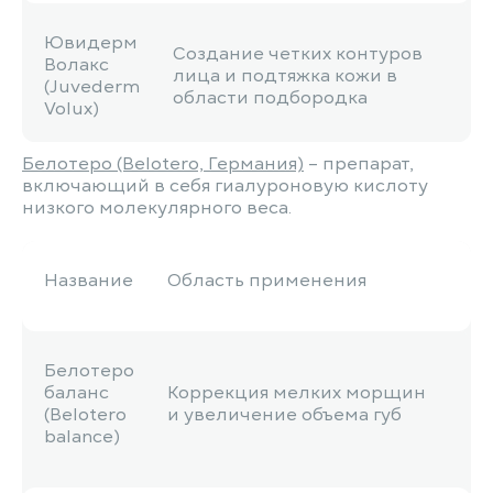
Ювидерм
Создание четких контуров
Волакс
лица и подтяжка кожи в
(Juvederm
области подбородка
Volux)
Белотеро (Beloterо, Германия)
– препарат,
включающий в себя гиалуроновую кислоту
низкого молекулярного веса.
Название
Область применения
Белотеро
баланс
Коррекция мелких морщин
(Belotero
и увеличение объема губ
balance)