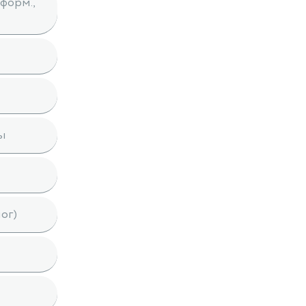
форм.,
ы
ог)