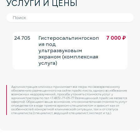
УСЛУГИ И ЦЕНЫ
24.705
Гистеросальпингоскоп
7 000 ₽
ия под
ультразвуковым
экраном (комплексная
услуга)
Администрация клиники принимает все меры по своевременному
обновлению размещенного на сайте прайс-листа, однако во избежание
возможных недоразумений, просьба уточнять стоимость услуг у
администратора по тел +7 4872-77-05-77 Размещенный прайс не является
офертой. Обращаем ваше внимание, что окончательная стоимость услуг
определяется в ходе приема врачом-специалистом и зависит как от
особенностей конкретной клинической ситуации, так и от статуса
специалиста (специалист, ведущий специалист, эксперт и т.д.).