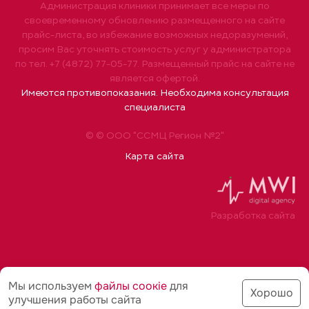
Администрация клиники принимает все меры по
своевременному обновлению размещенного на сайте
прайс-листа, во избежание возможных недоразумений,
просим Вас уточнять стоимость услуг у администратора
по тел. +7 (4872) 77-05-77. Размещенный прайс на сайте не
является офертой.
Имеются противопоказания. Необходима консультация
специалиста
© © ООО "ССМЦ Регион №2"
Карта сайта
Разработка сайта
Мы используем
файлы соoкіе
для
Хорошо
улучшения работы сайта