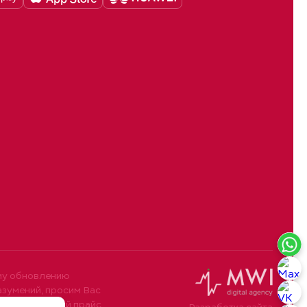
му обновлению
азумений, просим Вас
77. Размещенный прайс