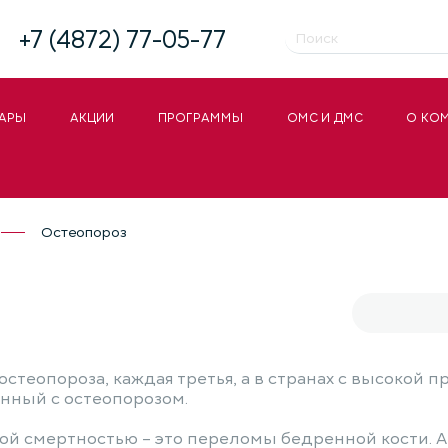
+7 (4872) 77-05-77
АРЫ
АКЦИИ
ПРОГРАММЫ
ОМС И ДМС
О КО
Остеопороз
теопороза, каждая третья, а в странах с высокой 
нный с остеопорозом.
ой смертностью – это переломы бедренной кости. А