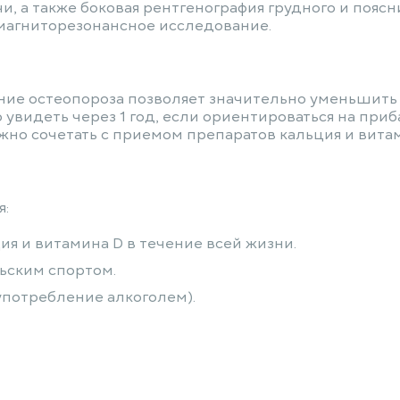
чи, а также боковая рентгенография грудного и пояс
магниторезонансное исследование.
ие остеопороза позволяет значительно уменьшить
увидеть через 1 год, если ориентироваться на при
о сочетать с приемом препаратов кальция и витам
я:
ия и витамина D в течение всей жизни.
ьским спортом.
употребление алкоголем).