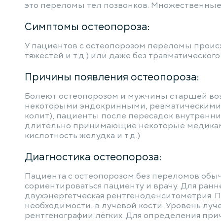
это переломы тел позвонков. Множественные
Симптомы остеопороза:
У пациентов с остеопорозом переломы происх
тяжестей и т.д.) или даже без травматического
Причины появления остеопороза:
Болеют остеопорозом и мужчины старшей возр
некоторыми эндокринными, ревматическими 
колит), пациенты после пересадок внутренни
длительно принимающие некоторые медикам
кислотность желудка и т.д.)
Диагностика остеопороза:
Пациента с остеопорозом без переломов обыч
сориентироваться пациенту и врачу. Для ранн
двухэнергетческая рентгеноденситометрия. Пл
необходимости, в лучевой кости. Уровень луч
рентгенографии лёгких. Для определения при