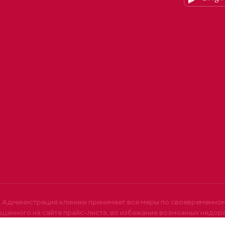
Администрация клиники принимает все меры по своевременно
щенного на сайте прайс-листа, во избежание возможных недор
ять стоимость услуг у администратора по тел. +7 (4872) 77-05-