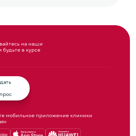
айтесь на наши
и будьте в курсе
дать
прос
те мобильное приложение клиники
ая»