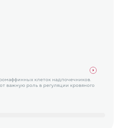
Эндок
Тир
хромаффинных клеток надпочечников.
Тирео
ют важную роль в регуляции кровяного