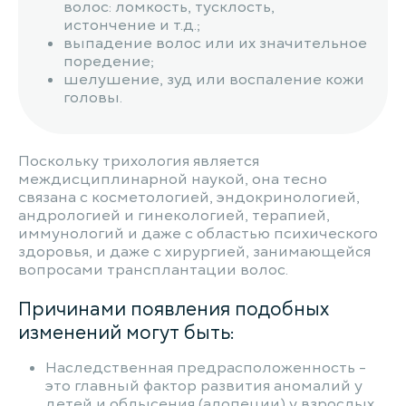
волос: ломкость, тусклость,
истончение и т.д.;
выпадение волос или их значительное
поредение;
шелушение, зуд или воспаление кожи
головы.
Поскольку трихология является
междисциплинарной наукой, она тесно
связана с косметологией, эндокринологией,
андрологией и гинекологией, терапией,
иммунологий и даже с областью психического
здоровья, и даже с хирургией, занимающейся
вопросами трансплантации волос.
Причинами появления подобных
изменений могут быть:
Наследственная предрасположенность -
это главный фактор развития аномалий у
детей и облысения (алопеции) у взрослых.