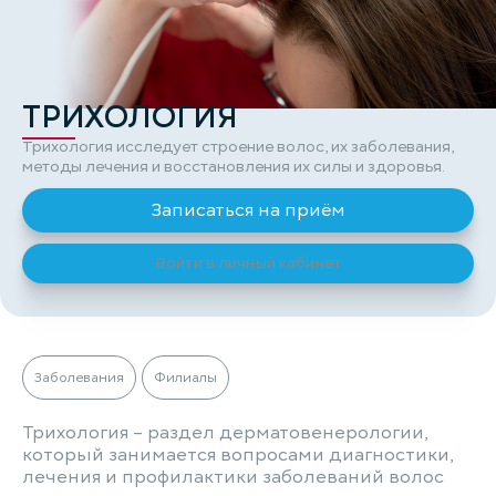
ТРИХОЛОГИЯ
Трихология исследует строение волос, их заболевания,
методы лечения и восстановления их силы и здоровья.
Записаться на приём
Войти в личный кабинет
Заболевания
Филиалы
Трихология – раздел дерматовенерологии,
который занимается вопросами диагностики,
лечения и профилактики заболеваний волос