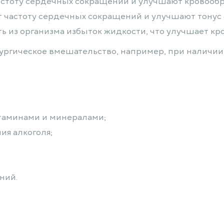
частоту сердечных сокращений и улучшают кровооб
т частоту сердечных сокращений и улучшают тону
ть из организма избыток жидкости, что улучшает к
рургическое вмешательство, например, при наличии 
таминами и минералами;
ия алкоголя;
ний.