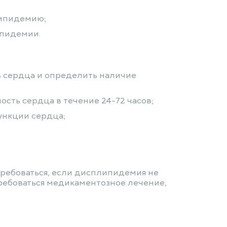
липидемию;
ипидемии.
ть сердца и определить наличие
ость сердца в течение 24-72 часов;
функции сердца;
требоваться, если дисплипидемия не
требоваться медикаментозное лечение,