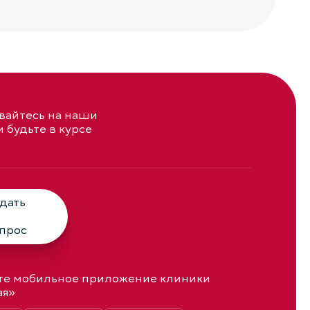
айтесь на наши
и будьте в курсе
дать
прос
те мобильное приложение клиники
ая»