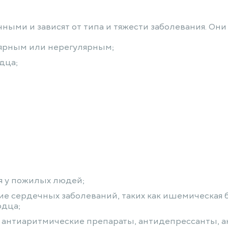
ми и зависят от типа и тяжести заболевания. Они 
лярным или нерегулярным;
дца;
я у пожилых людей;
е сердечных заболеваний, таких как ишемическая б
рдца;
ак антиаритмические препараты, антидепрессанты, 