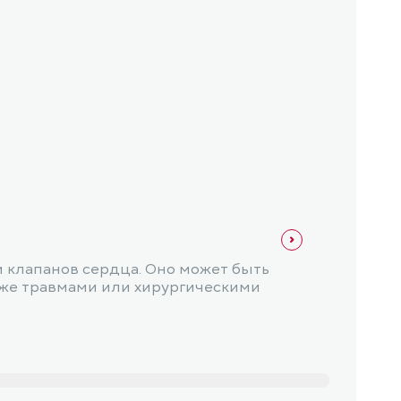
Карди
Хрон
и клапанов сердца. Оно может быть
Хрони
кже травмами или хирургическими
эффек
может