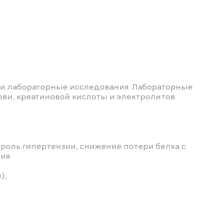
е и лабораторные исследования. Лабораторные
ови, креатиновой кислоты и электролитов.
троль гипертензии, снижение потери белка с
ия:
);