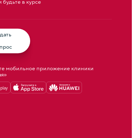
и будьте в курсе
дать
прос
те мобильное приложение клиники
ая»