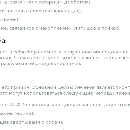
нь, связанная с сахарным диабетом);
 натрия в почечных канальцах);
 почек);
ие, связанное с накоплением липидов в почках).
а:
ет в себя сбор анамнеза, визуальное обследовани
вня белка в моче, уровня белка и холестерина в кр
тразвуковое исследование почек.
 его причин. Основной целью лечения является кон
ого могут использоваться следующие методы лечен
ры АПФ, блокаторы кальциевых каналов, диуретики
холестерина);
щие свертыванию крови);