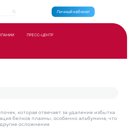
Личный кабинет
МПАНИИ
ПРЕСС-ЦЕНТР
очек, которая отвечает за удаление избытка
ция белков плазмы, особенно альбумина, что
 другие осложнения.