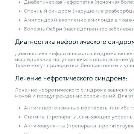
Диабетическая нефропатия (почечная болез
Отечный синдром (нарушение реабсорбции
Амилоидоз (накопление амилоида в тканях
Болезнь Фабри (наследственное заболеван
Диагностика нефротического синдром
Диагностика нефротического синдрома включа
исследования могут включать определение уро
Также могут проводиться биопсия почки и уль
Лечение нефротического синдрома:
Лечение нефротического синдрома зависит от
мочой и предупреждение осложнений. Для эт
Антигипертензивные препараты (ингибито
Статины (препараты, снижающие уровень 
Антикоагулянты (препараты, препятствую