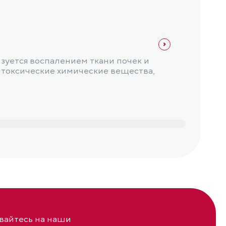
Нефро
Конт
зуется воспалением ткани почек и
Контр
 токсические химические вещества,
во вр
нефро
айтесь на наши