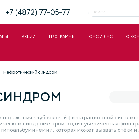
+7 (4872) 77-05-77
АРЫ
АКЦИИ
ПРОГРАММЫ
ОМС И ДМС
О КО
Нефротический синдром
СИНДРОМ
 поражения клубочковой фильтрационной системы п
тическом синдроме происходит увеличенная фильтра
к гипоальбуминемии, которая может вызвать отёки и