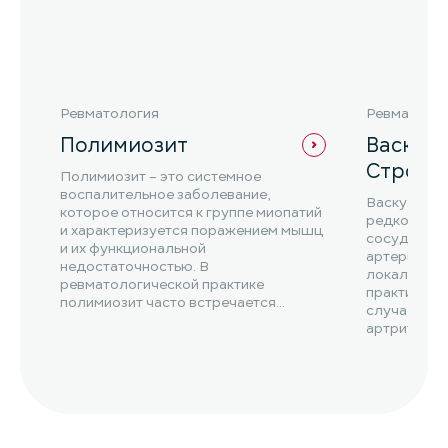
Ревматология
Ревматоло
Полимиозит
Васкул
Стросс
Полимиозит – это системное
воспалительное заболевание,
Васкулит Ч
которое относится к группе миопатий
редкое сис
и характеризуется поражением мышц
сосудов, к
и их функциональной
артерии и 
недостаточностью. В
локализаци
ревматологической практике
практике В
полимиозит часто встречается
случаев у 
вместе с другими заболеваниями,...
артритом.