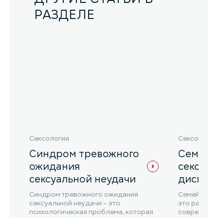
РАЗДЕЛЕ
Сексология
Сексология
Синдром тревожного
Семейн
ожидания
сексуа
сексуальной неудачи
дисгар
Синдром тревожного ожидания
Семейно-се
сексуальной неудачи – это
это распро
психологическая проблема, которая
современно