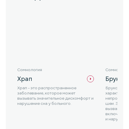
Сомнология
Сомнологи
Храп
Брукси
Храп - это распространенное
Бруксизм - 
заболевание, которое может
характери
вызывать значительное дискомфорт и
непроизвол
нарушение сна у больного.
шеи. Это с
вызвано ра
включая ст
и нарушени