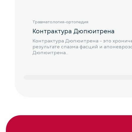
Травматология-ортопедия
Контрактура Дюпюитрена
Контрактура Дюпюитрена - это хрониче
результате спазма фасций и апоневрозо
Дюпюитрена...