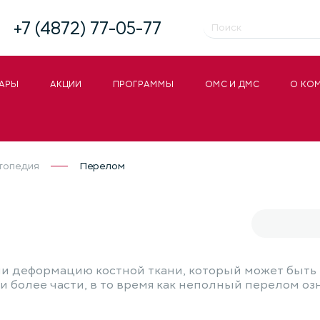
+7 (4872) 77-05-77
АРЫ
АКЦИИ
ПРОГРАММЫ
ОМС И ДМС
О КО
топедия
Перелом
или деформацию костной ткани, который может быт
 более части, в то время как неполный перелом озн