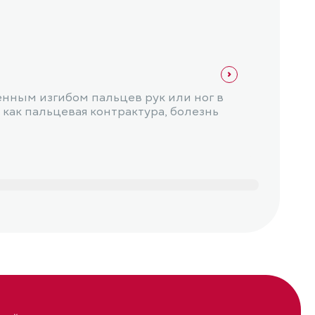
Травма
Выв
енным изгибом пальцев рук или ног в
Вывих
 как пальцевая контрактура, болезнь
суста