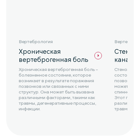
Вертебрология
Вертеброл
Хроническая
Стеноз 
вертеброгенная боль
канала
Хроническая вертеброгенная боль –
Стеноз позв
болезненное состояние, которое
состояние,
возникает в результате поражения
позвоночно
позвонков или связанных с ними
может прив
структур. Она может быть вызвана
спинного мо
различными факторами, такими как
Этот проце
травмы, дегенеративные процессы,
различными
инфекции.
травмы, дег