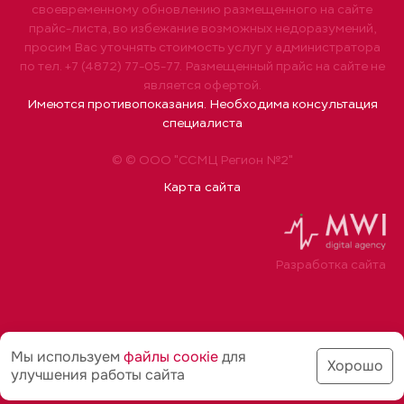
своевременному обновлению размещенного на сайте
прайс-листа, во избежание возможных недоразумений,
просим Вас уточнять стоимость услуг у администратора
по тел. +7 (4872) 77-05-77. Размещенный прайс на сайте не
является офертой.
Имеются противопоказания. Необходима консультация
специалиста
© © ООО "ССМЦ Регион №2"
Карта сайта
Разработка сайта
Мы используем
файлы соoкіе
для
Хорошо
улучшения работы сайта