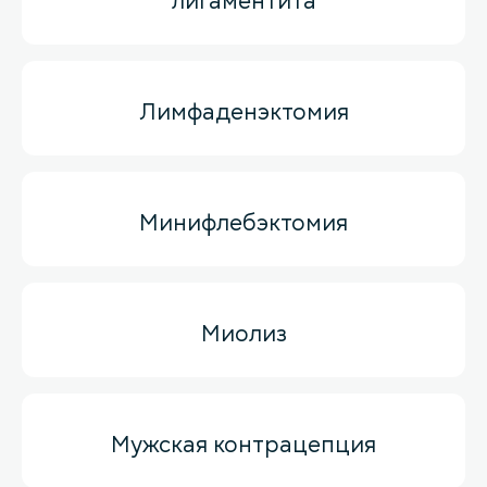
лигаментита
Лимфаденэктомия
Минифлебэктомия
Миолиз
Мужская контрацепция