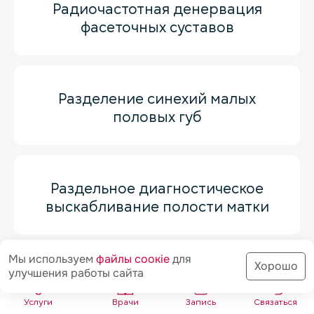
Радиочастотная денервация
фасеточных суставов
Разделение синехий малых
половых губ
Раздельное диагностическое
выскабливание полости матки
Мы используем
файлы соoкіе
для
Хорошо
улучшения работы сайта
Рассечение внутриматочных
синехий
Услуги
Врачи
Запись
Связаться