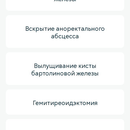
Вскрытие аноректального
абсцесса
Вылущивание кисты
бартолиновой железы
Гемитиреоидэктомия