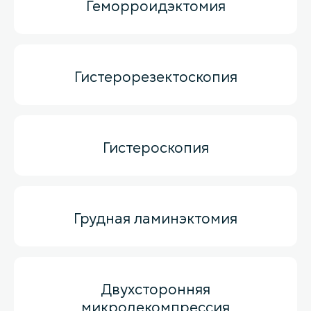
Геморроидэктомия
Гистерорезектоскопия
Гистероскопия
Грудная ламинэктомия
Двухсторонняя
микродекомпрессия