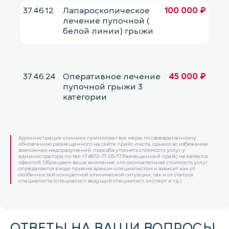
37.46.12
Лапароскопическое
100 000 ₽
лечение пупочной (
белой линии) грыжи
37.46.24
Оперативное лечение
45 000 ₽
пупочной грыжи 3
категории
Администрация клиники принимает все меры по своевременному
обновлению размещенного на сайте прайс-листа, однако во избежание
возможных недоразумений, просьба уточнять стоимость услуг у
администратора по тел +7 4872-77-05-77 Размещенный прайс не является
офертой. Обращаем ваше внимание, что окончательная стоимость услуг
определяется в ходе приема врачом-специалистом и зависит как от
особенностей конкретной клинической ситуации, так и от статуса
специалиста (специалист, ведущий специалист, эксперт и т.д.).
ОТВЕТЫ НА ВАШИ ВОПРОСЫ