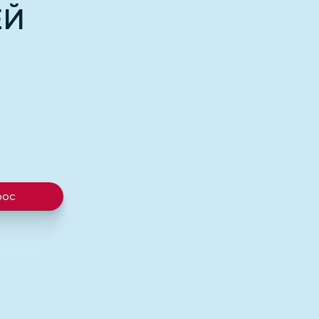
ЕЙ
рос