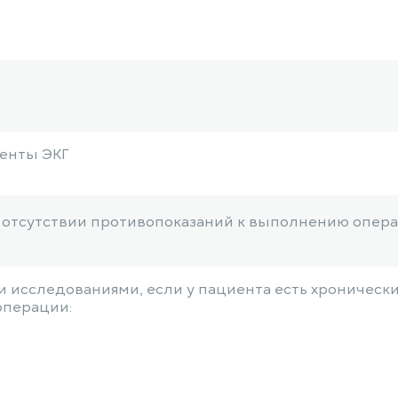
ленты ЭКГ
б отсутствии противопоказаний к выполнению опер
 исследованиями, если у пациента есть хроническ
 операции: