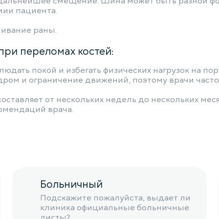
альнейшее смещение. Шина может быть разной фор
мии пациента.
ивание раны.
ри переломах костей:
юдать покой и избегать физических нагрузок на по
дром и ограничение движений, поэтому врачи часто
ставляет от нескольких недель до нескольких мес
омендаций врача.
Больничный
Подскажите пожалуйста, выдает ли
клиника официальные больничные
листы?