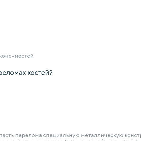
 конечностей
реломах костей?
ласть перелома специальную металлическую констр