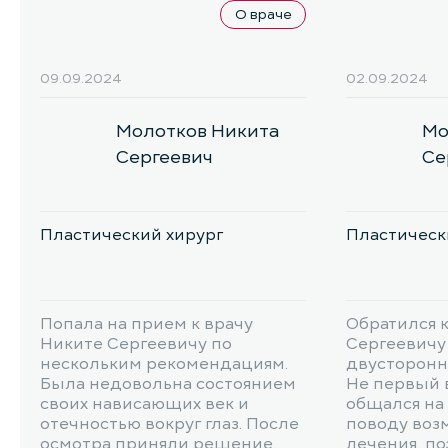
О враче
09.09.2024
02.09.2024
Молотков Никита
Мо
Сергеевич
Се
Пластический хирург
Пластическ
Попала на прием к врачу
Обратился 
Никите Сергеевичу по
Сергеевичу
нескольким рекомендациям.
двусторонн
Была недовольна состоянием
Не первый 
своих нависающих век и
общался на 
отечностью вокруг глаз. После
поводу воз
осмотра приняли решение,
лечения, по