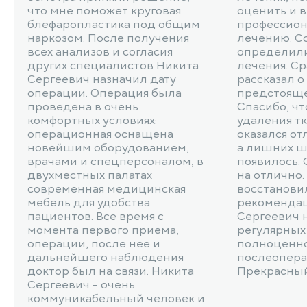
что мне поможет круговая
оценить и 
блефаропластика под общим
профессион
наркозом. После получения
лечению. С
всех анализов и согласия
определили
других специалистов Никита
лечения. С
Сергеевич назначил дату
рассказал о
операции. Операция была
предстояще
проведена в очень
Спасибо, чт
комфортных условиях:
удаления тк
операционная оснащена
оказался от
новейшим оборудованием,
а лишних ш
врачами и спецперсоналом, в
появилось.
двухместных палатах
на отлично.
современная медицинская
восстановил
мебель для удобства
рекомендац
пациентов. Все время с
Сергеевич 
момента первого приема,
регулярных 
операции, после нее и
полноценно
дальнейшего наблюдения
послеопера
доктор был на связи. Никита
Прекрасный
Сергеевич - очень
коммуникабельный человек и