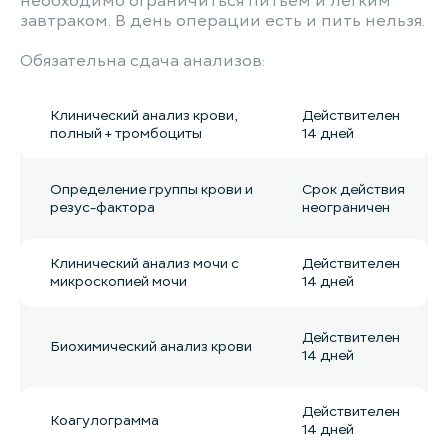
необходимо ограничиться питьем и легким
завтраком. В день операции есть и пить нельзя.
Обязательна сдача анализов:
Клинический анализ крови,
Действителен
полный + тромбоциты
14 дней
Определение группы крови и
Срок действия
резус-фактора
неограничен
Клинический анализ мочи с
Действителен
микроскопией мочи
14 дней
Действителен
Биохимический анализ крови
14 дней
Действителен
Коагулограмма
14 дней