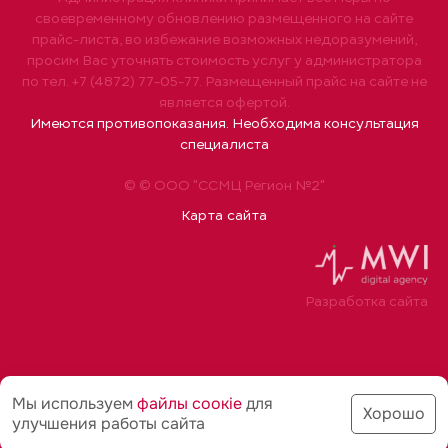
своевременному обновлению размещенного на сайте
прайс-листа, во избежание возможных недоразумений,
просим Вас уточнять стоимость услуг у администратора
по тел. +7 (4872) 77-05-77. Размещенный прайс на сайте не
является офертой.
Имеются противопоказания. Необходима консультация
специалиста
© © ООО "ССМЦ Регион №2"
Карта сайта
Разработка сайта
Мы используем
файлы соoкіе
для
Хорошо
улучшения работы сайта