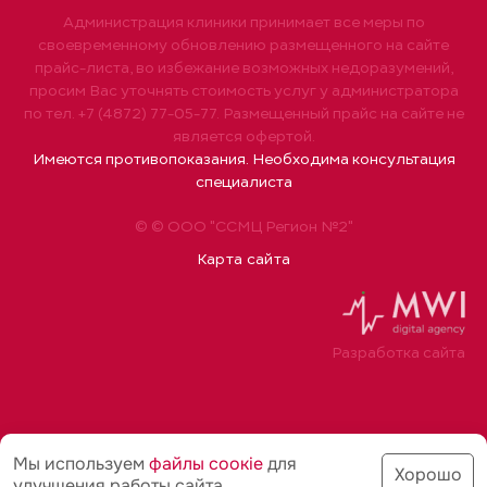
Администрация клиники принимает все меры по
своевременному обновлению размещенного на сайте
прайс-листа, во избежание возможных недоразумений,
просим Вас уточнять стоимость услуг у администратора
по тел. +7 (4872) 77-05-77. Размещенный прайс на сайте не
является офертой.
Имеются противопоказания. Необходима консультация
специалиста
© © ООО "ССМЦ Регион №2"
Карта сайта
Разработка сайта
Мы используем
файлы соoкіе
для
Хорошо
улучшения работы сайта