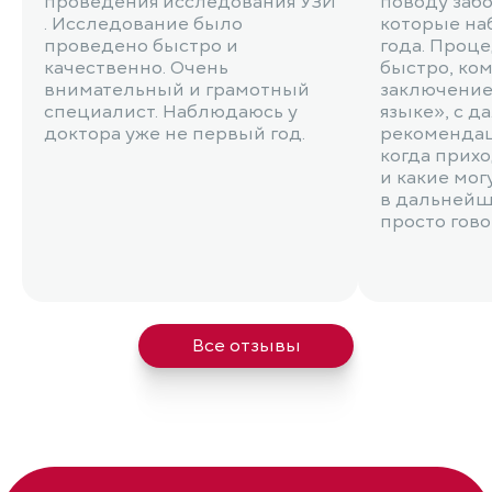
проведения исследования УЗИ​
поводу забо
. Исследование было
которые на
проведено быстро и
года. Проц
качественно. Очень
быстро, ком
внимательный и грамотный
заключение
специалист. Наблюдаюсь у
языке», с 
доктора уже не первый год.
рекомендац
когда прихо
и какие мог
в дальнейш
просто гов
Все отзывы