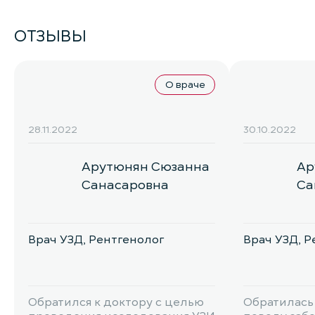
ОТЗЫВЫ
О враче
28.11.2022
30.10.2022
Арутюнян Сюзанна
Ар
Санасаровна
Са
Врач УЗД, Рентгенолог
Врач УЗД, Р
Обратился к доктору с целью
Обратилась