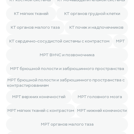
КТ мягких тканей
КТ органов грудной клетки
КТ органов малого таза
КТ почек и надпочечников
КТ сердечно-сосудистой системы с контрастом
МРТ
МРТ ВНЧС и позвоночника
МРТ брюшной полости и забрюшинного пространства
МРТ брюшной полости и забрюшинного пространства с
контрастированием
МРТ верхних конечностей
МРТ головного мозга
МРТ мягких тканей с контрастом
МРТ нижней конечности
МРТ органов малого таза