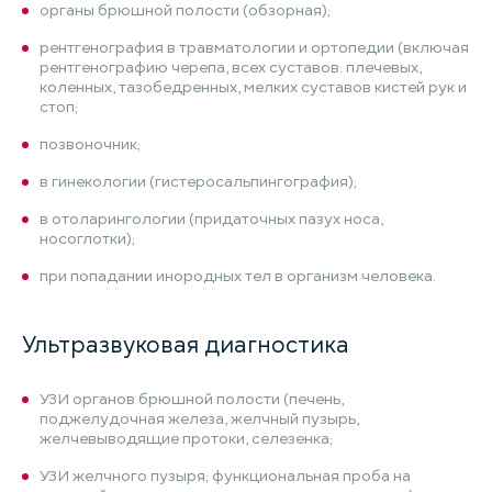
органы брюшной полости (обзорная);
рентгенография в травматологии и ортопедии (включая
рентгенографию черепа, всех суставов: плечевых,
коленных, тазобедренных, мелких суставов кистей рук и
стоп;
позвоночник;
в гинекологии (гистеросальпингография);
в отоларингологии (придаточных пазух носа,
носоглотки);
при попадании инородных тел в организм человека.
Ультразвуковая диагностика
УЗИ органов брюшной полости (печень,
поджелудочная железа, желчный пузырь,
желчевыводящие протоки, селезенка;
УЗИ желчного пузыря; функциональная проба на