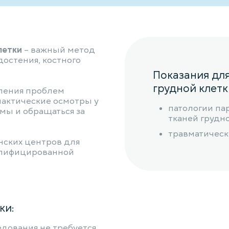
летки
– важный метод
достения, костного
Показания дл
грудной клетк
ления проблем
актические осмотры у
патологии па
мы и обращаться за
тканей грудно
травматическ
нских центров для
алифицированной
ки:
дования не требуется.