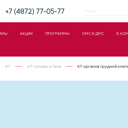
+7 (4872) 77-05-77
АРЫ
АКЦИИ
ПРОГРАММЫ
ОМС И ДМС
О КО
КТ
КТ головы и тела
КТ органов грудной клет