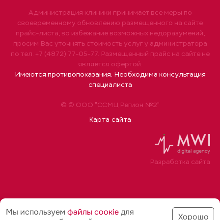
Администрация клиники принимает все меры по
своевременному обновлению размещенного на сайте
прайс-листа, во избежание возможных недоразумений,
просим Вас уточнять стоимость услуг у администратора
по тел. +7 (4872) 77-05-77. Размещенный прайс на сайте не
является офертой.
Имеются противопоказания. Необходима консультация
специалиста
© © ООО "ССМЦ Регион №2"
Карта сайта
Разработка сайта
Мы используем
файлы соoкіе
для
Хорошо