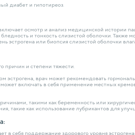
ный диабет и гипотиреоз.
включает осмотр и анализ медицинской истории па
ь, бледность и тонкость слизистой оболочки. Также
вень эстрогена или биопсия слизистой оболочки вла
го причин и степени тяжести.
ом эстрогена, врач может рекомендовать гормональ
ЗТ может включать в себя применение местных крем
ричинами, такими как беременность или хирургиче
я, такие как использование лубрикантов для улучш
а:
ет в себя поддержание здорового уровня эстрогена