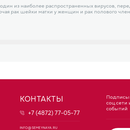
о один из наиболее распространенных вирусов, пе
чая рак шейки матки у женщин и рак полового член
КОНТАКТЫ
Подписыв
соц.сети 
событий
+7 (4872) 77-05-77
INFO@SEMEYNAYA.RU