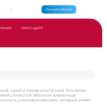
Личный кабинет
МПАНИИ
ПРЕСС-ЦЕНТР
нкой, сухой и менее эластичной. Это может
ровой слизистой оболочки влагалища.
озникнуть у молодых женщин, которые имеют