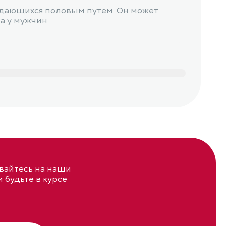
редающихся половым путем. Он может
Эрози
а у мужчин.
расп
айтесь на наши
и будьте в курсе