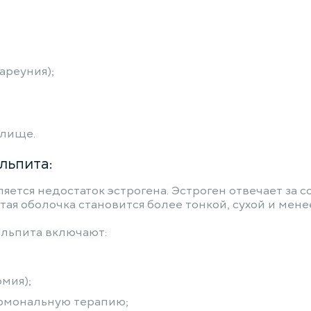
ареуния);
алище.
льпита:
яется недостаток эстрогена. Эстроген отвечает за 
стая оболочка становится более тонкой, сухой и мене
льпита включают:
мия);
ормональную терапию;