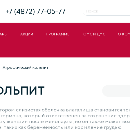
+7 (4872) 77-05-77
АРЫ
АКЦИИ
ПРОГРАММЫ
ОМС И ДМС
О КО
Атрофический кольпит
ОЛЬПИТ
отором слизистая оболочка влагалища становится то
 гормона, который ответственен за сохранение здо
я у женщин после менопаузы, но он также может в
н, таких как беременность или кормление грудью.