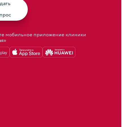
дать
прос
те мобильное приложение клиники
ая»