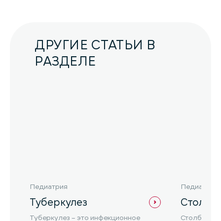
ДРУГИЕ СТАТЬИ В
РАЗДЕЛЕ
Педиатрия
Педиатрия
Туберкулез
Столбн
Туберкулез – это инфекционное
Столбняк –