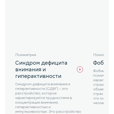
Психиатрия
Психотера
Синдром дефицита
Фобии
внимания и
Фобии – эт
гиперактивности
психическо
характериз
Синдром дефицита внимания и
страхом пе
гиперактивности (СДВГ) – это
объектами 
расстройство, которое
страх може
характеризуется трудностями в
что он меш
концентрации внимания,
человека, в
гиперактивностью и
импульсивностью. Это расстройство