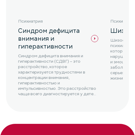
Психиатрия
Психиатрия
Синдром дефицита
Шизоф
внимания и
Шизофрения
гиперактивности
психиатрич
которое ха
Синдром дефицита внимания и
нарушениям
гиперактивности (СДВГ) – это
и эмоциона
расстройство, которое
заболевани
характеризуется трудностями в
серьезное 
концентрации внимания,
жизни чело
гиперактивностью и
функциониро
импульсивностью. Это расстройство
чаще всего диагностируется у детей,
но оно также может возникнуть...