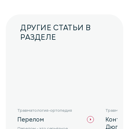
ДРУГИЕ СТАТЬИ В
РАЗДЕЛЕ
Травматология-ортопедия
Травматол
Перелом
Контра
Дюпюи
Перелом - это серьёзное