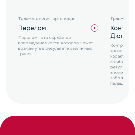
Травматология-ортопедия
Травматол
Перелом
Контра
Дюпюи
Перелом - это серьёзное
повреждение кости, которое может
Контрактур
возникнуть в результате различных
хроническо
травм.
характериз
изгибом пал
результате
апоневрозов
заболевани
пальцевая 
Дюпюитрена