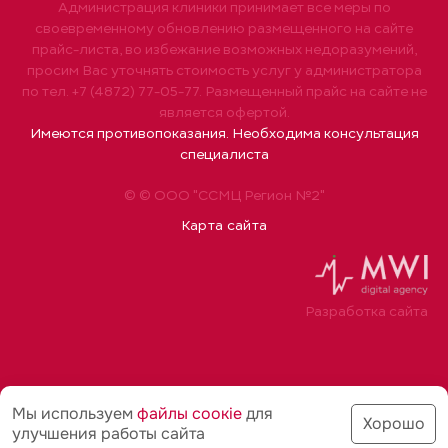
Администрация клиники принимает все меры по
своевременному обновлению размещенного на сайте
прайс-листа, во избежание возможных недоразумений,
просим Вас уточнять стоимость услуг у администратора
по тел. +7 (4872) 77-05-77. Размещенный прайс на сайте не
является офертой.
Имеются противопоказания. Необходима консультация
специалиста
© © ООО "ССМЦ Регион №2"
Карта сайта
Разработка сайта
Мы используем
файлы соoкіе
для
Хорошо
улучшения работы сайта