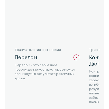
Травматология-ортопедия
Травматол
Перелом
Контра
Дюпюи
Перелом - это серьёзное
повреждение кости, которое может
Контрактур
возникнуть в результате различных
хроническо
травм.
характериз
изгибом пал
результате
апоневрозов
заболевани
пальцевая 
Дюпюитрена