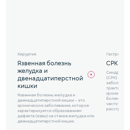
Хирургия
Гастроэнте
Язвенная болезнь
СРК
желудка и
Синдром р
двенадцатиперстной
(СРК) – эт
заболеван
кишки
тракта, кот
хроническ
Язвенная болезнь желудка и
болями в ж
двенадцатиперстной кишки – это
частоты ст
хроническое заболевание, которое
расстройст
характеризуется образованием
СРК ...
дефекта (язвы) на стенке желудка или
двенадцатиперстной кишки.