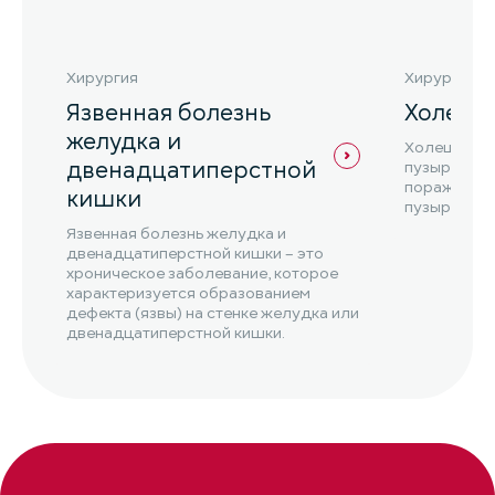
Хирургия
Хирургия
Язвенная болезнь
Холеци
желудка и
Холецистит
двенадцатиперстной
пузыря, ко
поражением
кишки
пузыря и и
Язвенная болезнь желудка и
двенадцатиперстной кишки – это
хроническое заболевание, которое
характеризуется образованием
дефекта (язвы) на стенке желудка или
двенадцатиперстной кишки.