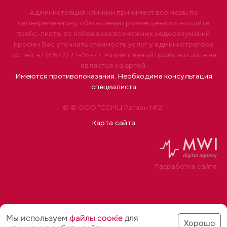
Администрация клиники принимает все меры по
своевременному обновлению размещенного на сайте
прайс-листа, во избежание возможных недоразумений,
просим Вас уточнять стоимость услуг у администратора
по тел. +7 (4872) 77-05-77. Размещенный прайс на сайте не
является офертой.
Имеются противопоказания. Необходима консультация
специалиста
© © ООО "ССМЦ Регион №2"
Карта сайта
Разработка сайта
Мы используем
файлы соoкіе
для
Хорошо