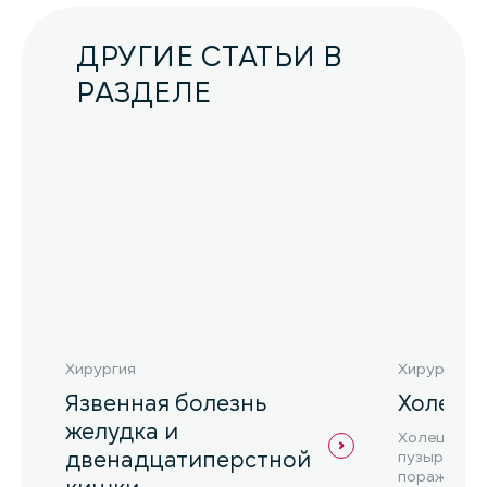
ДРУГИЕ СТАТЬИ В
РАЗДЕЛЕ
Хирургия
Хирургия
Язвенная болезнь
Холеци
желудка и
Холецистит
двенадцатиперстной
пузыря, ко
поражением