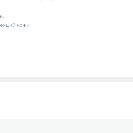
и;
екций кожи.