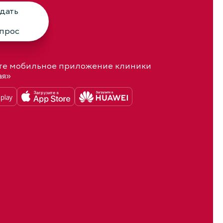
дать
прос
те мобильное приложение клиники
ая»