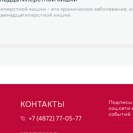
иперстной кишки – это хроническое заболевание, к
 двенадцатиперстной кишки.
КОНТАКТЫ
Подписыв
соц.сети 
событий
+7 (4872) 77-05-77