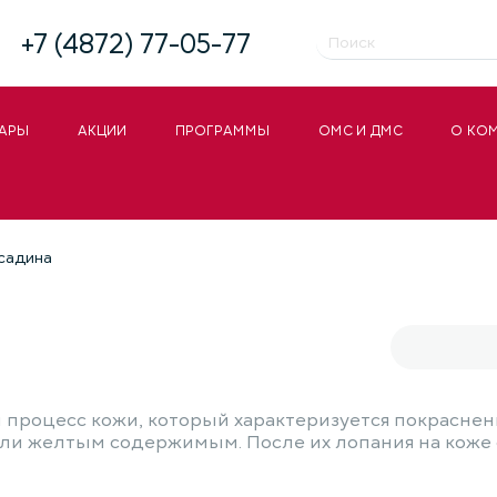
+7 (4872) 77-05-77
АРЫ
АКЦИИ
ПРОГРАММЫ
ОМС И ДМС
О КО
садина
процесс кожи, который характеризуется покраснени
ли желтым содержимым. После их лопания на коже 