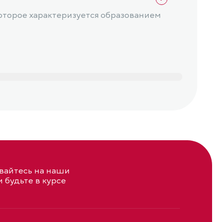
оторое характеризуется образованием
Холец
свойс
айтесь на наши
и будьте в курсе