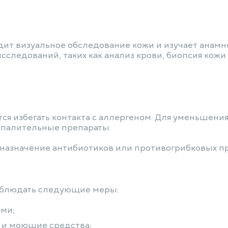
ит визуальное обследование кожи и изучает анамне
следований, таких как анализ крови, биопсия кожи
ся избегать контакта с аллергеном. Для уменьшени
палительные препараты.
назначение антибиотиков или противогрибковых пр
облюдать следующие меры:
ами;
 и моющие средства;