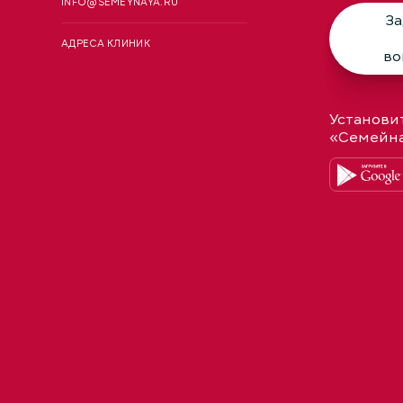
INFO@SEMEYNAYA.RU
За
АДРЕСА КЛИНИК
во
Установи
«Семейн