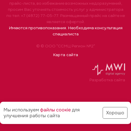
прайс-листа, во избежание возможных недоразумений,
просим Вас уточнять стоимость услуг у администратора
по тел. +7 (4872) 77-05-77. Размещенный прайс на сайте не
является офертой.
Имеются противопоказания. Необходима консультация
специалиста
© © ООО "ССМЦ Регион №2"
Карта сайта
Разработка сайта
Мы используем
файлы соoкіе
для
Хорошо
улучшения работы сайта