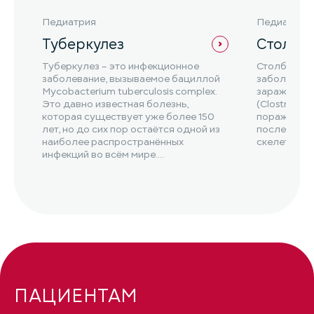
Педиатрия
Педиатрия
Туберкулез
Столбн
Туберкулез – это инфекционное
Столбняк –
заболевание, вызываемое бациллой
заболевани
Mycobacterium tuberculosis complex.
заражением
Это давно известная болезнь,
(Clostridium
которая существует уже более 150
поражением
лет, но до сих пор остаётся одной из
последующ
наиболее распространённых
скелетной 
инфекций во всём мире....
ПАЦИЕНТАМ