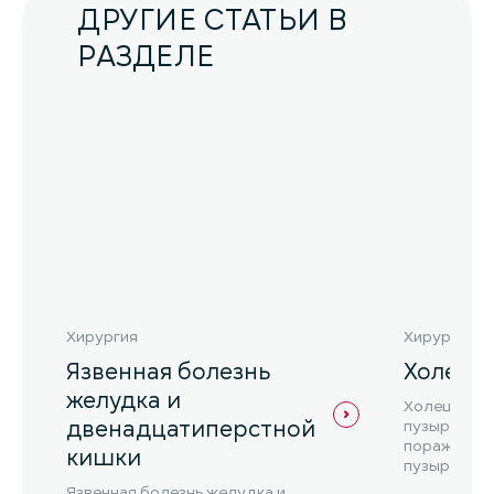
ДРУГИЕ СТАТЬИ В
РАЗДЕЛЕ
Хирургия
Хирургия
Язвенная болезнь
Холеци
желудка и
Холецистит
двенадцатиперстной
пузыря, ко
поражением
кишки
пузыря и и
Язвенная болезнь желудка и