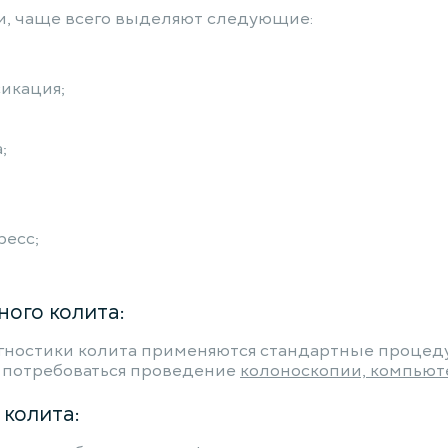
и, чаще всего выделяют следующие:
икация;
;
ресс;
ого колита:
гностики колита применяются стандартные процеду
т потребоваться проведение
колоноскопии, компьют
 колита: