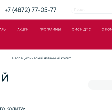
+7 (4872) 77-05-77
АРЫ
АКЦИИ
ПРОГРАММЫ
ОМС И ДМС
О КО
Неспецифический язвенный колит
ИЙ
о колита: