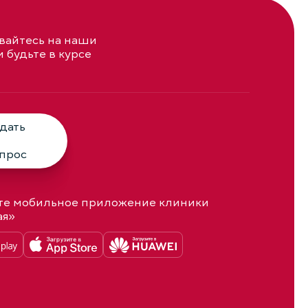
айтесь на наши
и будьте в курсе
дать
прос
те мобильное приложение клиники
ая»