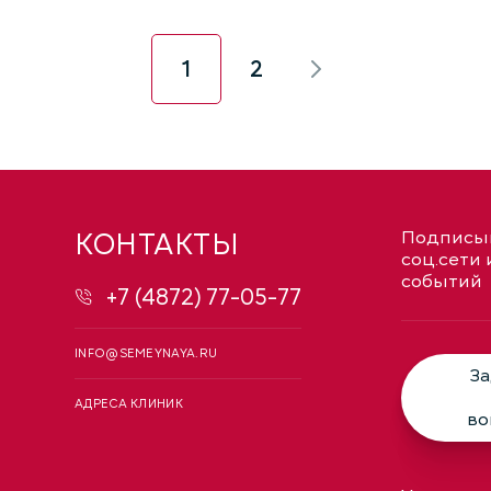
1
2
КОНТАКТЫ
Подписыв
соц.сети 
событий
+7 (4872) 77-05-77
INFO@SEMEYNAYA.RU
За
АДРЕСА КЛИНИК
во