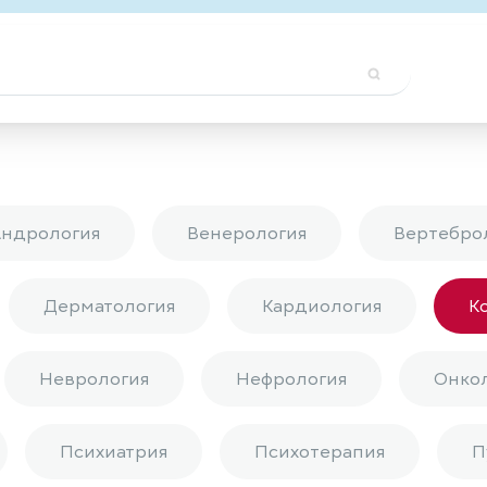
Андрология
Венерология
Вертебро
Дерматология
Кардиология
К
Неврология
Нефрология
Онко
Психиатрия
Психотерапия
П