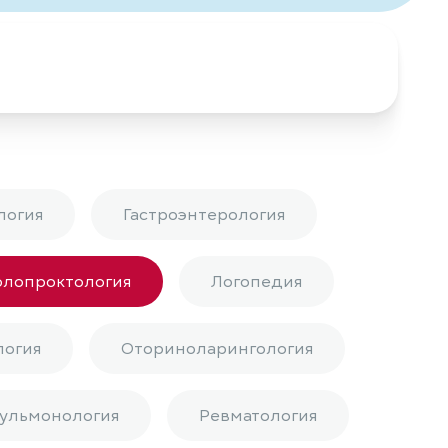
логия
Гастроэнтерология
олопроктология
Логопедия
логия
Оториноларингология
ульмонология
Ревматология